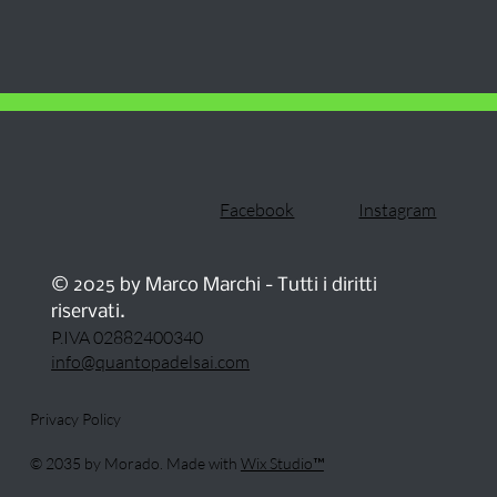
Instagram
Facebook
© 2025 by Marco Marchi - Tutti i diritti
riservati.
P.IVA 02882400340
info@quantopadelsai.com
Privacy Policy
© 2035 by Morado. Made with
Wix Studio™