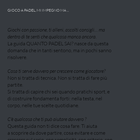
GIOCO A PADEL, MI IMPEGNO MA ...
Giochi con passione, ti alleni, ascolti consigli… ma
dentro di te senti che qualcosa manca ancora.
La guida QUANTO PADEL SAI? nasce da questa
domanda che in tanti sentono, ma in pochi sanno
risolvere.
Cosa ti serve davvero per crescere come giocatore?
Non si tratta di tecnica. Non si tratta di fare più
partite.
Si tratta di capire chi sei quando pratichi sport, e
di costruire fondamenta forti: nella testa, nel
corpo, nelle tue scelte quotidiane.
C'è qualcosa che ti può aiutare davvero ?
Questa guida non ti dice cosa fare. Ti aiuta
a scoprire da dove partire, cosa evitare e come
crescere sul serio, con semplicità, con criterio, con